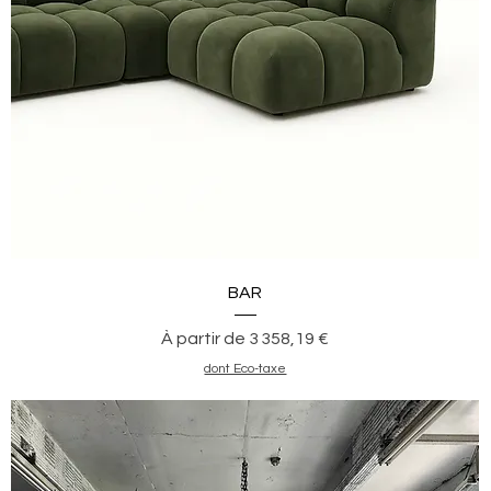
Aperçu rapide
BAR
Prix promotionnel
À partir de
3 358,19 €
dont Eco-taxe