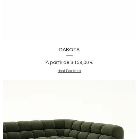
Aperçu rapide
DAKOTA
Prix promotionnel
À partir de
3 159,00 €
dont Eco-taxe