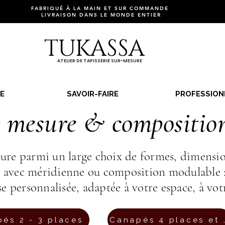
FABRIQUÉ À LA MAIN ET SUR COMMANDE
LIVRAISON DANS LE MONDE ENTIER
TUKASSA
ATELIER DE TAPISSERIE SUR-MESURE
E
SAVOIR-FAIRE
PROFESSION
 mesure & compositions
e parmi un large choix de formes, dimensions,
di, avec méridienne ou composition modulab
se personnalisée, adaptée à votre espace, à votr
és 2 - 3 places
Canapés 4 pl