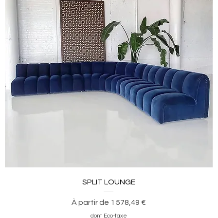
Aperçu rapide
SPLIT LOUNGE
Prix promotionnel
À partir de
1 578,49 €
dont Eco-taxe