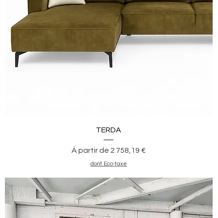
Aperçu rapide
TERDA
Prix promotionnel
À partir de
2 758,19 €
dont Eco-taxe