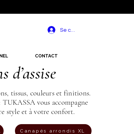
Se connecter
NEL
CONTACT
 d’assise
 tissus, couleurs et finitions.
le : TUKASSA vous accompagne
e style et à votre confort.
aces et +
Canapés arrondis XL