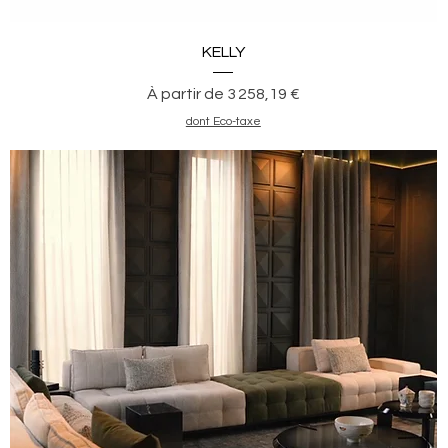
Aperçu rapide
KELLY
Prix promotionnel
À partir de
3 258,19 €
dont Eco-taxe