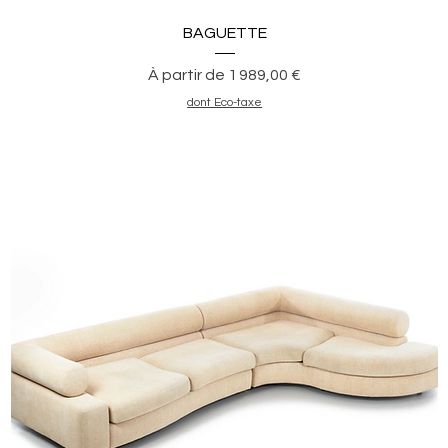
Aperçu rapide
BAGUETTE
Prix promotionnel
À partir de
1 989,00 €
dont Eco-taxe