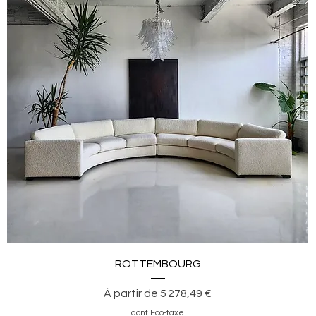
Aperçu rapide
ROTTEMBOURG
Prix promotionnel
À partir de
5 278,49 €
dont Eco-taxe