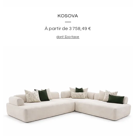
Aperçu rapide
KOSOVA
Prix promotionnel
À partir de
3 758,49 €
dont Eco-taxe