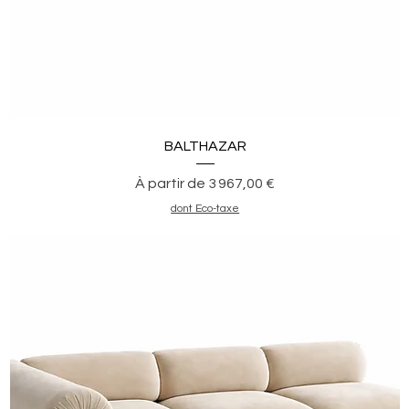
Aperçu rapide
BALTHAZAR
Prix promotionnel
À partir de
3 967,00 €
dont Eco-taxe