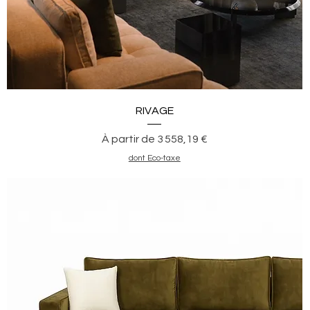
Aperçu rapide
RIVAGE
Prix promotionnel
À partir de
3 558,19 €
dont Eco-taxe