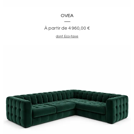
Aperçu rapide
OVEA
Prix promotionnel
À partir de
4 960,00 €
dont Eco-taxe