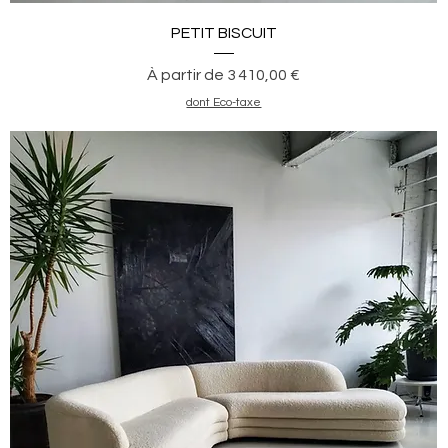
Aperçu rapide
PETIT BISCUIT
Prix promotionnel
À partir de
3 410,00 €
dont Eco-taxe