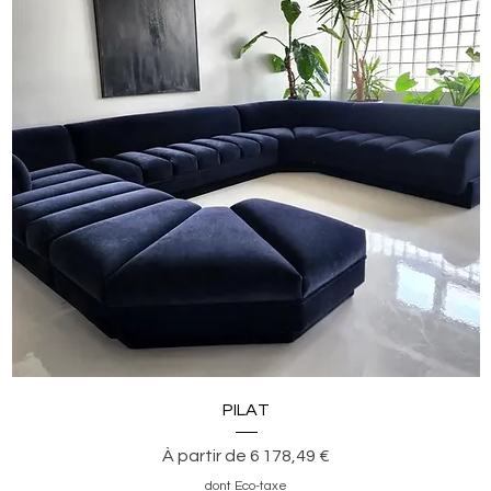
Aperçu rapide
PILAT
Prix promotionnel
À partir de
6 178,49 €
dont Eco-taxe