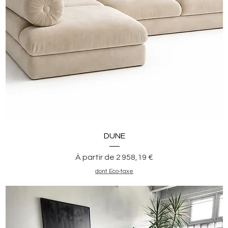
Aperçu rapide
DUNE
Prix promotionnel
À partir de
2 958,19 €
dont Eco-taxe