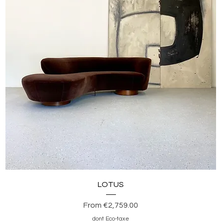
Quick View
LOTUS
Sale Price
From
€2,759.00
dont Eco-taxe