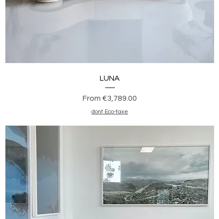
Quick View
LUNA
Sale Price
From
€3,789.00
dont Eco-taxe