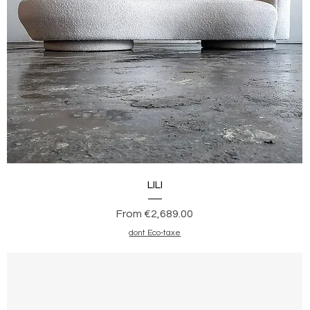
Quick View
LILI
Sale Price
From
€2,689.00
dont Eco-taxe