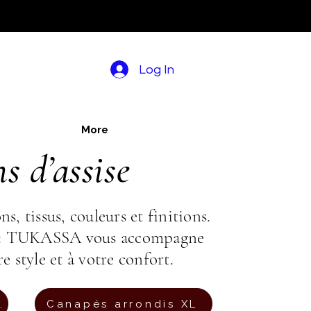
Log In
More
 d’assise
 tissus, couleurs et finitions.
le : TUKASSA vous accompagne
e style et à votre confort.
aces et +
Canapés arrondis XL