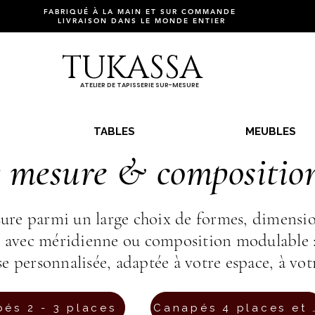
FABRIQUÉ À LA MAIN ET SUR COMMANDE
LIVRAISON DANS LE MONDE ENTIER
TUKASSA
ATELIER DE TAPISSERIE SUR-MESURE
TABLES
MEUBLES
 mesure & compositions
e parmi un large choix de formes, dimensions,
di, avec méridienne ou composition modulab
se personnalisée, adaptée à votre espace, à votr
és 2 - 3 places
Canapés 4 pl