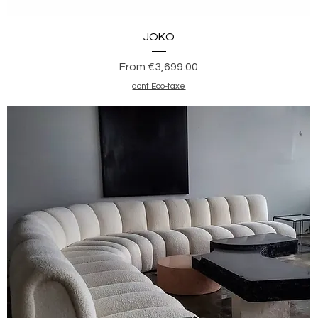
Quick View
JOKO
Sale Price
From
€3,699.00
dont Eco-taxe