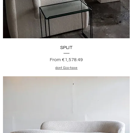
Quick View
SPLIT
Sale Price
From
€1,578.49
dont Eco-taxe