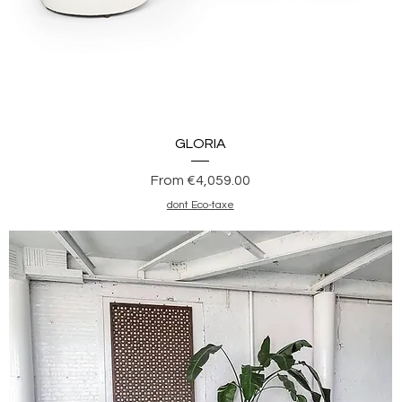
Quick View
GLORIA
Sale Price
From
€4,059.00
dont Eco-taxe