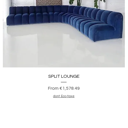
Quick View
SPLIT LOUNGE
Sale Price
From
€1,578.49
dont Eco-taxe