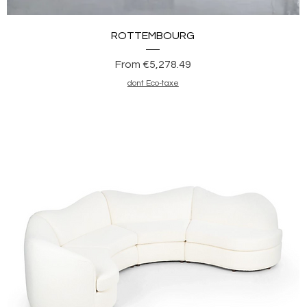
Quick View
ROTTEMBOURG
Sale Price
From
€5,278.49
dont Eco-taxe