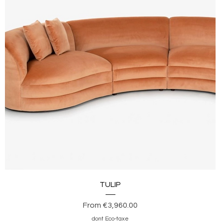
Quick View
TULIP
Sale Price
From
€3,960.00
dont Eco-taxe