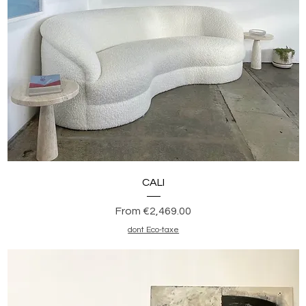
Quick View
CALI
Sale Price
From
€2,469.00
dont Eco-taxe