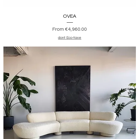
Quick View
OVEA
Sale Price
From
€4,960.00
dont Eco-taxe