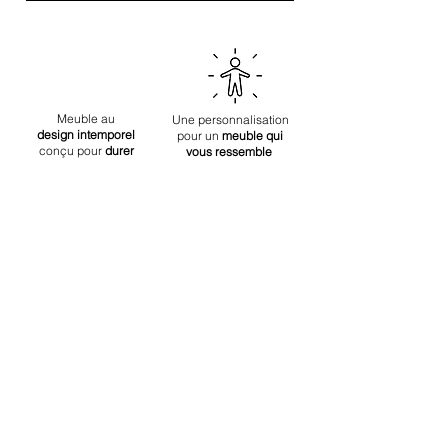
Profondeur: 50 cm
Meuble au
Une personnalisation
design
intemporel
pour un
meuble qui
conçu
pour
durer
vous ressemble
Pas de stock
=
Noté 4.9/5 sur
Pas de gâchis
Google Reviews
ARTICLES
SIMILAIRES