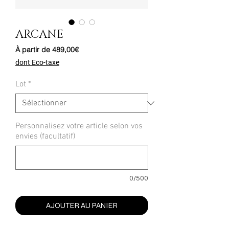
ARCANE
Prix
À partir de
489,00€
promotionnel
dont Eco-taxe
Lot
*
Personnalisez votre article selon vos
envies (facultatif)
0/500
AJOUTER AU PANIER