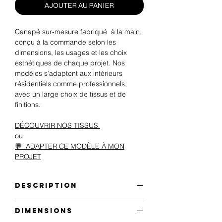
AJOUTER AU PANIER
Canapé sur-mesure fabriqué à la main,
conçu à la commande selon les
dimensions, les usages et les choix
esthétiques de chaque projet. Nos
modèles s’adaptent aux intérieurs
résidentiels comme professionnels,
avec un large choix de tissus et de
finitions.
DÉCOUVRIR NOS TISSUS
ou
💬 ADAPTER CE MODÈLE À MON
PROJET
Description
Le canapé se compose de 3 assises et
Dimensions
3 grands coussins pour dossier. Il est