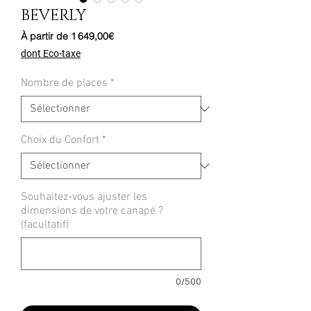
BEVERLY
Prix
À partir de
1 649,00€
promotionnel
dont Eco-taxe
Nombre de places
*
Choix du Confort
*
Souhaitez-vous ajuster les
dimensions de votre canapé ?
(facultatif)
0/500