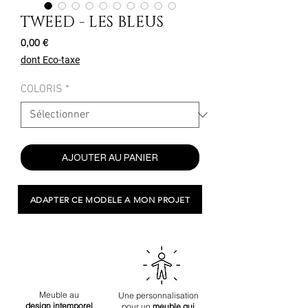
TWEED - LES BLEUS
Prix
0,00 €
dont Eco-taxe
COLORIS
*
AJOUTER AU PANIER
ADAPTER CE MODELE A MON PROJET
Meuble au
Une personnalisation
design
intemporel
pour un
meuble qui