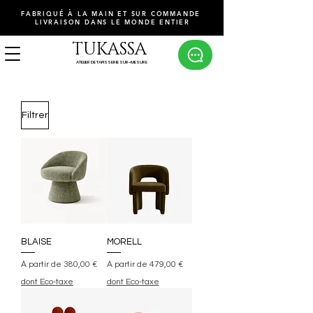
FABRIQUÉ À LA MAIN ET SUR COMMANDE
LIVRAISON DANS LE MONDE ENTIER
TUKASSA
ATELIER DE TAPISSERIE SUR-MESURE
Filtrer
BLAISE
MORELL
Prix promotionnel
Prix promotionnel
À partir de
380,00 €
À partir de
479,00 €
dont Eco-taxe
dont Eco-taxe