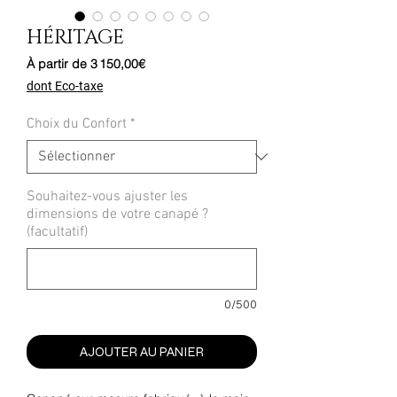
HÉRITAGE
Prix
À partir de
3 150,00€
promotionnel
dont Eco-taxe
Choix du Confort
*
Souhaitez-vous ajuster les
dimensions de votre canapé ?
(facultatif)
0/500
AJOUTER AU PANIER