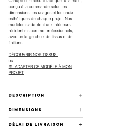
Canapé sur-mesure fabriqué à la main,
conçu à la commande selon les
dimensions, les usages et les choix
esthétiques de chaque projet. Nos
modèles s’adaptent aux intérieurs
résidentiels comme professionnels,
avec un large choix de tissus et de
finitions.
DÉCOUVRIR NOS TISSUS
ou
💬 ADAPTER CE MODÈLE À MON
PROJET
Description
Canapé des modèles des années 80,
Dimensions
recouvert de tissu velour pour un aspect
vintage. Le canapé est disponible en
3 PLACES
différents coloris selon catalogue.
Délai de Livraison
LARGEUR