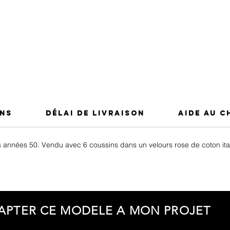
ons
Délai de Livraison
Aide au c
années 50. Vendu avec 6 coussins dans un velours rose de coton itali
APTER CE MODELE A MON PROJET