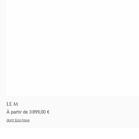
LE M
Prix promotionnel
À partir de
3 899,00 €
dont Eco-taxe