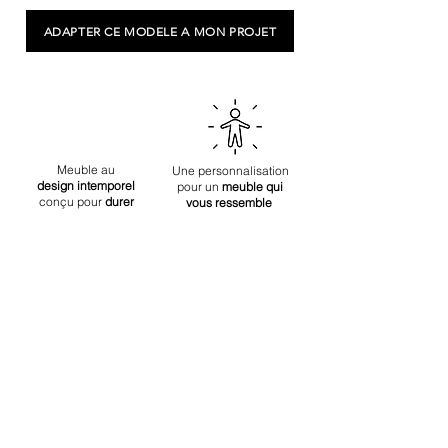
conséquent, notre délai de livraison
l’usure et le ternissement des couleurs.
-
Suspension
: Sangles élastiques
est généralement de 3 à 4 semaines.
Eponger les liquides renversés
ADAPTER CE MODELE A MON PROJET
-
Garnissage assise :
Mousse
immédiatement à l’aide d’un chiffon
polyuréthane Hypersoft bi-densité 35-22
propre et sec en tamponnant pour
kg/m3
absorber le liquide. Ne pas frotter, cela
-
Garnissage dossier
: Mousse
risque d’endommager le tissu. Des
polyuréthane Hypersoft bi-densité 35-22
variations de teinte entre les surfaces
kg/m3
nettoyées et non nettoyées pourrait
-
Structure :
Sapin massif, multiplis de
Meuble au
Une personnalisation
apparaître. Éviter une exposition directe
design
intemporel
pin, panneaux de particules (CARB)
pour un
meuble qui
et prolongée du produit au
conçu
pour
durer
vous ressemble
- La couleur est personnalisable
rayonnement solaire : les couleurs
pourraient s’estomper.
Ne pas placer le produit à proximité
d’une source de chaleur (radiateur,
Pas de stock
=
Noté 4.9/5 sur
cheminée ...), ni d’une source
Pas de gâchis
Google Reviews
d’humidité. La chaleur et l’humidité
peuvent endommager le tissus.
Related Products
Ne pas utiliser de produit abrasif.