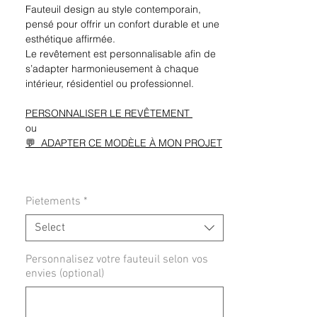
Fauteuil design au style contemporain,
pensé pour offrir un confort durable et une
esthétique affirmée.
Le revêtement est personnalisable afin de
s’adapter harmonieusement à chaque
intérieur, résidentiel ou professionnel.
PERSONNALISER LE REVÊTEMENT
ou
💬 ADAPTER CE MODÈLE À MON PROJET
Pietements
*
Select
Personnalisez votre fauteuil selon vos
envies (optional)