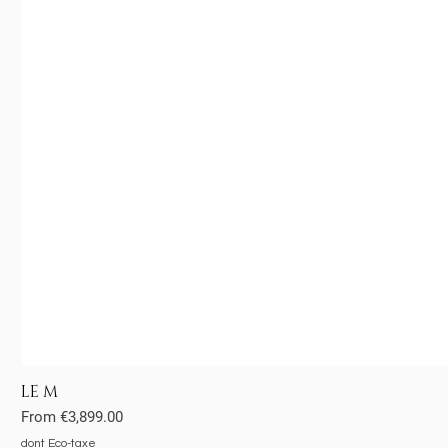
LE M
Sale Price
From
€3,899.00
dont Eco-taxe