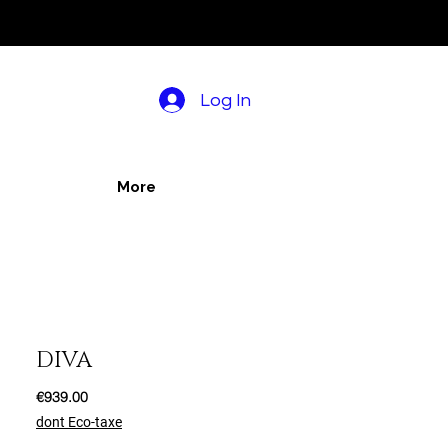
Log In
More
DIVA
Price
€939.00
dont Eco-taxe