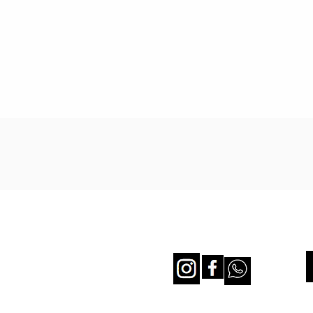
Aperçu rapide
NOTRE ENTREPRISE
SUIVEZ NOUS
A propos de nous
Politique de confidentialité
CGV & Mentions Légales
2026 © TUKASSA. Tous droits réservés.