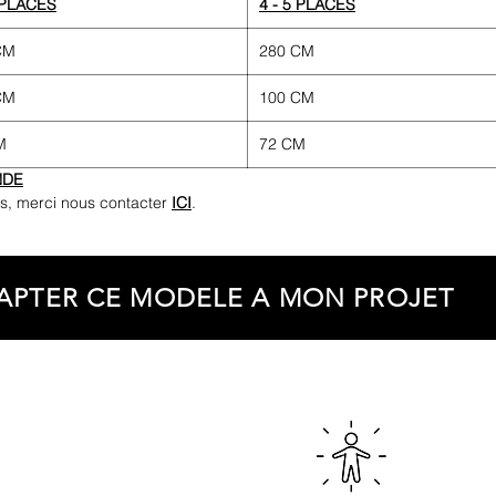
3 PLACES
4 - 5 PLACES
CM
280 CM
CM
100 CM
M
72 CM
NDE
s, merci nous contacter
ICI
.
APTER CE MODELE A MON PROJET